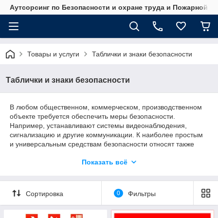
Аутсорсинг по Безопасности и охране труда и Пожарной б
Товары и услуги
Таблички и знаки безопасности
Таблички и знаки безопасности
В любом общественном, коммерческом, производственном
объекте требуется обеспечить меры безопасности.
Например, устанавливают системы видеонаблюдения,
сигнализацию и другие коммуникации. К наиболее простым
и универсальным средствам безопасности относят также
таблички и знаки.
Показать всё
Это информационные, запрещающие, эвакуационные,
предупреждающие и другие виды изделий, которые
обладают высокой информативностью, хорошей
Сортировка
0
Фильтры
заметностью даже в условиях недостаточной видимости.
Если вам требуется выгодно заказать производство и
установку табличек и
знаков безопасности
, рекомендуем