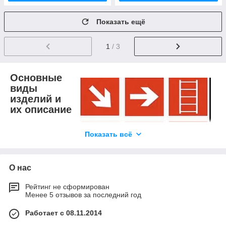
Показать ещё
1
/ 3
Основные
виды
изделий и
их описание
Показать всё
Специализируясь
на создании
продукции,
О нас
соответствующей
самым строгим
Рейтинг не сформирован
стандартам и
Менее 5 отзывов за последний год
требованиям, мы
предоставляем
Работает с 08.11.2014
комплексные решения для обеспечения безопасности в