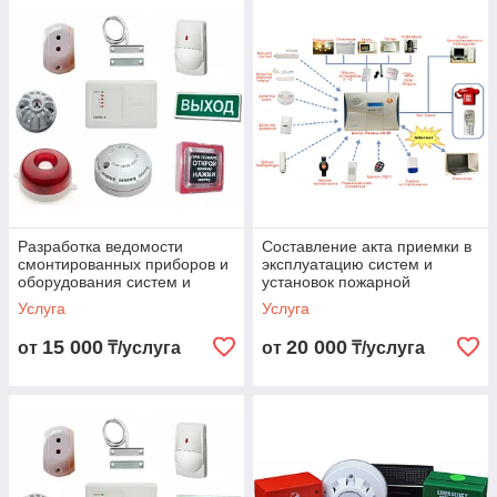
Разработка ведомости
Составление акта приемки в
смонтированных приборов и
эксплуатацию систем и
оборудования систем и
установок пожарной
установок пож-ой автоматики
автоматики
Услуга
Услуга
15 000
20 000
от
₸/услуга
от
₸/услуга