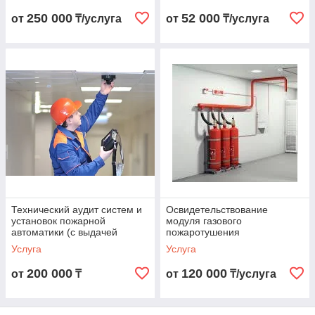
250 000
52 000
от
₸/услуга
от
₸/услуга
Технический аудит систем и
Освидетельствование
установок пожарной
модуля газового
автоматики (с выдачей
пожаротушения
заключения)
Услуга
Услуга
200 000
120 000
от
₸
от
₸/услуга