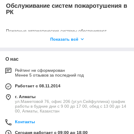
Обслуживание систем пожаротушения в
РК
Пожарные автоматические системы обеспечивают
безопасность пребывания в любом здании. Они
Показать всё
разработаны для мгновенного реагирования на пожарные
ситуации и обеспечивают быстрое введение средств
тушения, сигнализирования об эвакуации и уведомления
О нас
служб спасения. Однако, как и любая техническая система,
пожарные установки подвержены износу, старению и
Рейтинг не сформирован
возможным сбоям. В случае неправильного
Менее 5 отзывов за последний год
функционирования или недостаточного обслуживания, они
могут не справиться со своей задачей в решающий момент.
Работает с 08.11.2014
Техническое обслуживание систем пожарной автоматики —
это процесс, призванный обеспечить надежную и
г. Алматы
эффективную работу всех элементов в случае
ул.Маметовой 76, офис 206 (уг.ул.Сейфуллина) график
работы в будние дни с 9 00 до 17 00, обед с 13 00 до 14
возникновения пожара. Это не просто обязательное
00, Алматы, Казахстан
требование, но и необходимость для сохранения жизней и
имущества. Обслуживание включает в себя проверку и
Контакты
настройку всех компонентов системы, а также замену
изношенных деталей и обновление программного
Сегодня работает с 09:00 до 18:00