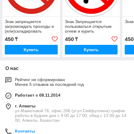
Знак запрещается
Знак Запрещается
Знак
загромождать проходы и
пользоваться открытым
(или)складировать
огнем и курить
450
450
450
₸
₸
Купить
Купить
О нас
Рейтинг не сформирован
Менее 5 отзывов за последний год
Работает с 08.11.2014
г. Алматы
ул.Маметовой 76, офис 206 (уг.ул.Сейфуллина) график
работы в будние дни с 9 00 до 17 00, обед с 13 00 до 14
00, Алматы, Казахстан
Контакты