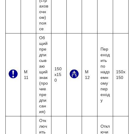
(стр
ахов
очн
ом)
поя
се
Об
щий
пре
Пер
дпи
еход
сыв
ить
аю
по
150
М
щий
М
надз
150x
x15
11
знак
12
емн
150
0
(про
ому
чие
пер
пре
еход
дпи
у
сан
ия)
Отк
люч
Откл
ить
ючи