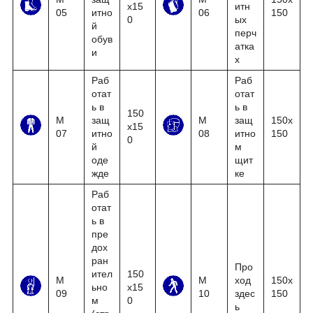
x15
итн
05
итно
06
150
0
ых
й
перч
обув
атка
и
х
Раб
Раб
отат
отат
ь в
ь в
150
М
защ
М
защ
150x
x15
07
итно
08
итно
150
0
й
м
оде
щит
жде
ке
Раб
отат
ь в
пре
дох
ран
Про
ител
150
М
М
ход
150x
ьно
x15
09
10
здес
150
м
0
ь