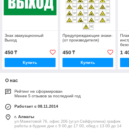
Знак эвакуационный
Предупреждающие знаки-
Пла
Выход
(от производителя)
инст
безо
труд
450
450
1 4
₸
₸
Купить
Купить
О нас
Рейтинг не сформирован
Менее 5 отзывов за последний год
Работает с 08.11.2014
г. Алматы
ул.Маметовой 76, офис 206 (уг.ул.Сейфуллина) график
работы в будние дни с 9 00 до 17 00, обед с 13 00 до 14