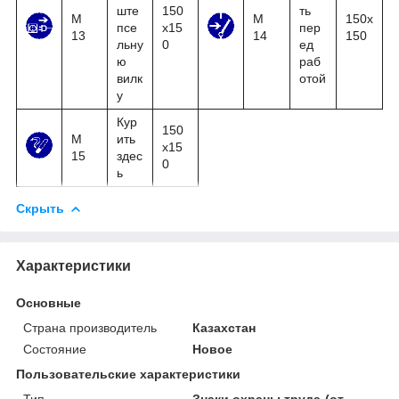
ште
150
ть
М
М
150x
псе
x15
пер
13
14
150
льну
0
ед
ю
раб
вилк
отой
у
Кур
150
М
ить
x15
15
здес
0
ь
Скрыть
Характеристики
Основные
Страна производитель
Казахстан
Состояние
Новое
Пользовательские характеристики