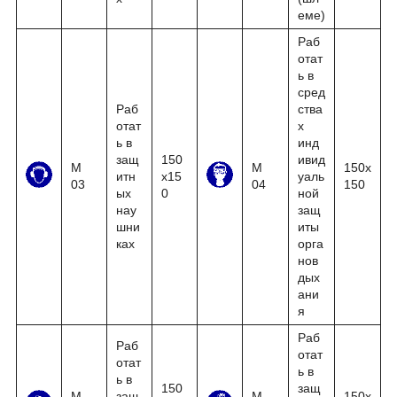
еме)
Раб
отат
ь в
сред
Раб
ства
отат
х
ь в
инд
защ
150
ивид
М
М
150x
итн
x15
уаль
03
04
150
ых
0
ной
нау
защ
шни
иты
ках
орга
нов
дых
ани
я
Раб
Раб
отат
отат
ь в
ь в
150
защ
М
защ
М
150x