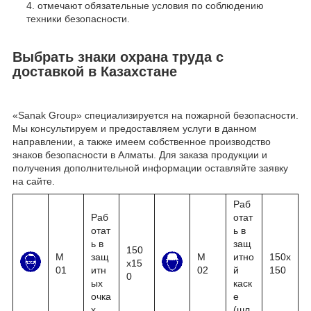
отмечают обязательные условия по соблюдению
техники безопасности.
Выбрать знаки охрана труда с
доставкой в Казахстане
«Sanak Group» специализируется на пожарной безопасности.
Мы консультируем и предоставляем услуги в данном
направлении, а также имеем собственное производство
знаков безопасности в Алматы. Для заказа продукции и
получения дополнительной информации оставляйте заявку
на сайте.
Раб
Раб
отат
отат
ь в
ь в
защ
150
М
защ
М
итно
150x
x15
01
итн
02
й
150
0
ых
каск
очка
е
х
(шл