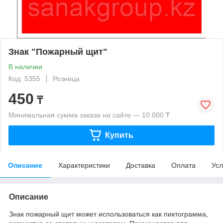
Знак "Пожарный щит"
В наличии
Код: 5355
Розница
450
₸
Минимальная сумма заказа на сайте — 10 000 ₸
Купить
Описание
Характеристики
Доставка
Оплата
Усл
Описание
Знак пожарный щит может использоваться как пиктограмма,