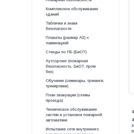
Комплексное обслуживание
зданий
Таблички и знаки
безопасности
Плакаты (размер А3)-с
ламинацией
Стенды по ПБ (БиОТ)
Аутсорсинг (пожарная
безопасность, БиОТ, пром
без)
Обучение (семинары, тренинги,
тренировки)
План эвакуации (схемы
проезда)
Техническое обслуживание
систем и установок пожарной
4
автоматики
э
Испытание сети внутреннего
п