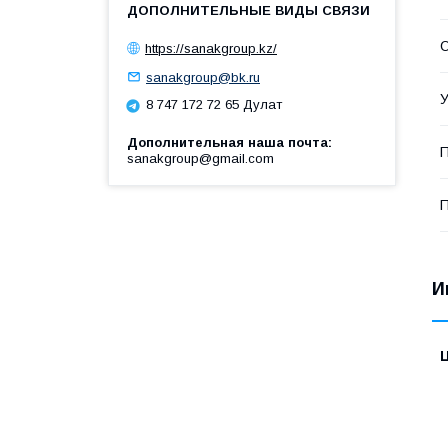
О
https://sanakgroup.kz/
sanakgroup@bk.ru
У
8 747 172 72 65 Дулат
Дополнительная наша почта
П
sanakgroup@gmail.com
П
И