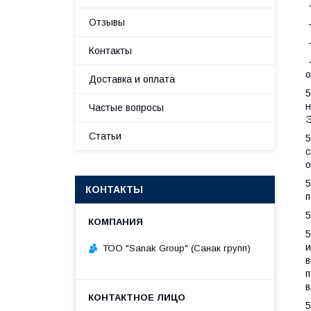
-
Отзывы
-
-
Контакты
-
о
Доставка и оплата
5
н
Частые вопросы
Э
Статьи
5
с
о
5
КОНТАКТЫ
п
5
5
и
ТОО "Sanak Group" (Санак групп)
в
п
в
5