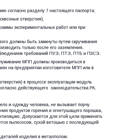
ию согласно разделу 7 настоящего паспорта;
сквозные отверстия).
граммы экспериментальных работ или при
вого должны быть замкнуты путем скручивания
изводить только после его заземления.
облюдением требований ПУЭ, ПТЭ, ПТБ и ПЗСЭ.
бслуживание МПП должны производиться в
иях на предприятии-изготовителе МПП или в
отверстия) в процессе эксплуатации модуль
 согласно действующего законодательства РК.
ело и одежду человека, не вызывает порчу
ния продуктов горения и огнетушащего порошка,
нтиляцию. Допускается для этой цели применять
тся пылесосом, сухой ветошью с последующей
 деталей изделия в металлолом.