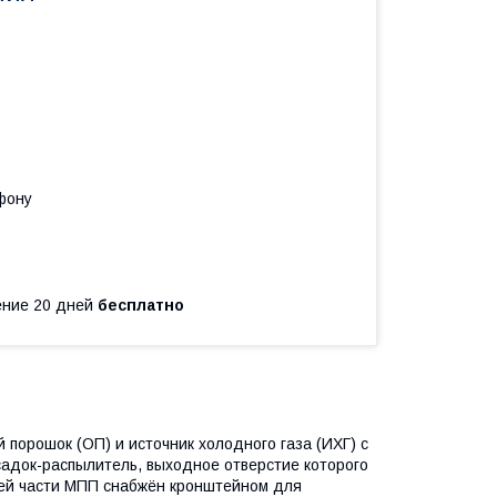
фону
чение 20 дней
бесплатно
 порошок (ОП) и источник холодного газа (ИХГ) с
садок-распылитель, выходное отверстие которого
ей части МПП снабжён кронштейном для