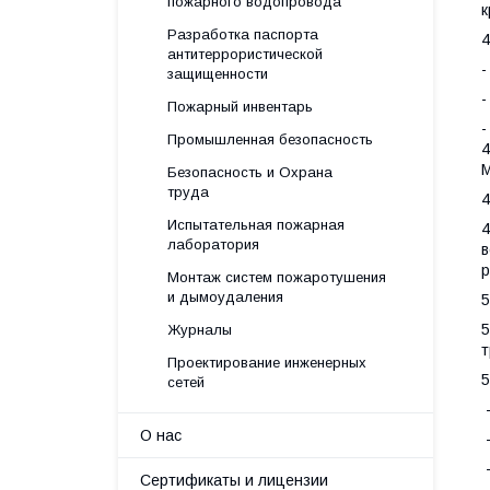
пожарного водопровода
к
Разработка паспорта
4
антитеррористической
защищенности
-
Пожарный инвентарь
-
Промышленная безопасность
4
М
Безопасность и Охрана
труда
4
Испытательная пожарная
4
лаборатория
в
р
Монтаж систем пожаротушения
и дымоудаления
5
Журналы
т
Проектирование инженерных
5
сетей
-
О нас
-
-
Сертификаты и лицензии