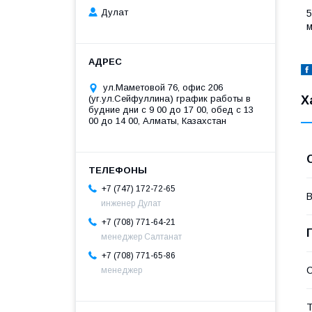
Дулат
5
м
ул.Маметовой 76, офис 206
(уг.ул.Сейфуллина) график работы в
Х
будние дни с 9 00 до 17 00, обед с 13
00 до 14 00, Алматы, Казахстан
+7 (747) 172-72-65
В
инженер Дулат
+7 (708) 771-64-21
менеджер Салтанат
+7 (708) 771-65-86
С
менеджер
Т