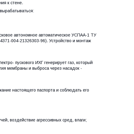
ия к стене.
 вырабатываться:
пусковое автономное автоматическое УСПАА-1 ТУ
4371-004-21326303-96). Устройство и монтаж
ектро- пускового ИХГ генерирует газ, который
тия мембраны и выброса через насадок -
жание настоящего паспорта и соблюдать его
ей, воздействие агрессивных сред, влаги;