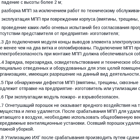
 падение с высоты более 2 м;
 разборка МПП за исключением работ по техническому обслуживан
 эксплуатация МПП при повреждении корпуса (вмятины, трещины, 
 проведение каких-либо огневых испытаний без согласования про
тсутствии представителя от предприятия- изготовителя;
.3 До подключения модуля концы выводов элемента электропуско
е менее чем на два витка и опломбированы. Подключение МПП про
лектробезопасность при монтаже МПП должна обеспечиваться с
.4 Зарядка, перезарядка, освидетельствование и техническое о
пециально отведенных и оборудованных для этих целей помещен
рганизациях, имеющих разрешение на данный вид деятельности.
.5 При обнаружении дефектов МПП (вмятины, трещины, сквозные 
одлежит отправке на предприятие- изготовитель или утилизации
.6 При эксплуатации модуль пожаро- и взрывобезопасен.
.7 Огнетушащий порошок не оказывает вредного воздействия на т
мущества и легко удаляется. После срабатывания МПП для удале
итающего в воздухе, необходимо использовать общеобменную ве
ередвижные вентиляционные установки. Осевший порошок удаляе
лажной уборкой.
.8 Утилизацию ИХГ после срабатывания производить путем сдачи