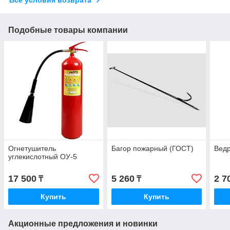
Подобные товары компании
Огнетушитель
Багор пожарный (ГОСТ)
Ведр
углекислотный ОУ-5
17 500
5 260
2 7
₸
₸
Купить
Купить
Акционные предложения и новинки