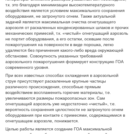
т.к. это благодаря минимизации высокотемпературного
воздействия является условием максимального сохранения
оборудования, не затронутого огнем. Также актуальной
задачей является максимальная очистка огнетушащего
аэрозоля от раскаленных конденсированных шлаков и прочих
механических примесей, т.к. «чистый» огнетушащий аэрозоль
не портит оборудования, а его остатки, осевшие после
пожаротушения на поверхности в виде порошка, легко
удаляются без причинения какого-либо вреда окружающей
обстановке. Совокупность указанных требований
аэрозольного пожаротушения формирует конструкцию ГОА
современного уровня.
При всех известных способах охлаждения в аэрозольной
струе присутствуют раскаленные крупные частицы
различного происхождения, способные прямым
воздействием воспламенить горючие материалы, т.е.
увеличиваются размеры пожароопасных зон. Сам
огнетушащий аэрозоль уже недостаточно «чистый», т.е.
вероятность сохранения целостности не затронутого огнем
оборудования при контакте с примесями, содержащимися в
огнетушащем аэрозоле, понижается.
Целью работы является создание ГОА максимальной