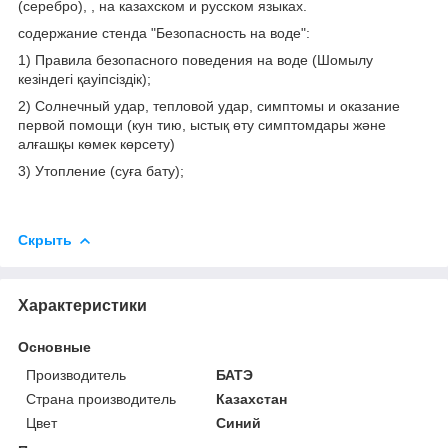
(серебро), , на казахском и русском языках.
содержание стенда "Безопасность на воде":
1) Правила безопасного поведения на воде (Шомылу
кезіндегі қауіпсіздік);
2) Солнечный удар, тепловой удар, симптомы и оказание
первой помощи (кун тию, ыстық өту симптомдары және
алғашқы көмек көрсету)
3) Утопление (суға бату);
Скрыть
Характеристики
Основные
Производитель
БАТЭ
Страна производитель
Казахстан
Цвет
Синий