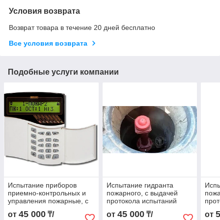
Условия возврата
Возврат товара в течение 20 дней бесплатно
Все условия возврата
Подобные услуги компании
Испытание приборов
Испытание гидранта
Испы
приемно-контрольных и
пожарного, с выдачей
пожа
управления пожарные, с
протокола испытаний
прот
выдачей протокола
45 000
45 000
от
₸/
от
₸/
от
испытания