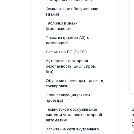
Комплексное обслуживание
зданий
Таблички и знаки
безопасности
Плакаты (размер А3)-с
ламинацией
Стенды по ПБ (БиОТ)
Аутсорсинг (пожарная
безопасность, БиОТ, пром
без)
Обучение (семинары, тренинги,
тренировки)
План эвакуации (схемы
проезда)
В
Техническое обслуживание
систем и установок пожарной
о
автоматики
(
п
Испытание сети внутреннего
п