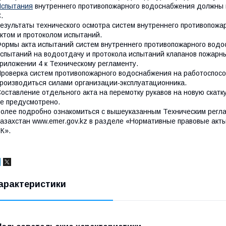
Испытания
внутреннего противопожарного водоснабжения должны п
.
езультаты технического осмотра систем внутреннего противопо
ктом и протоколом испытаний.
ормы акта испытаний систем внутреннего противопожарного водо
спытаний на водоотдачу и протокола испытаний клапанов пожарн
риложении 4 к Техническому регламенту.
роверка систем противопожарного водоснабжения на работоспособ
роизводиться силами организации-эксплуатационника.
оставление отдельного акта на перемотку рукавов на новую скатк
е предусмотрено.
олее подробно ознакомиться с вышеуказанным Техническим регла
азахстан www.emer.gov.kz в разделе «Нормативные правовые акт
К».
арактеристики