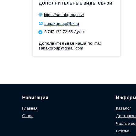
https://sanakgroup.kz/
sanakgroup@bk.ru
8 747 172 72 65 Дулат
Дополнительная наша почта
sanakgroup@gmail.com
Навигация
Информ
Главная
Каталог
О нас
Доставка 
Частые во
Статьи