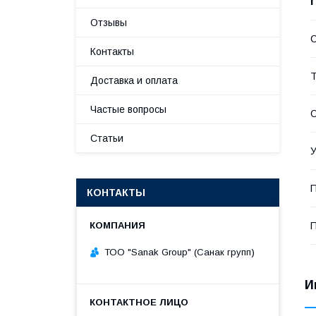
Отзывы
С
Контакты
Т
Доставка и оплата
Частые вопросы
О
Статьи
У
П
КОНТАКТЫ
П
ТОО "Sanak Group" (Санак групп)
И