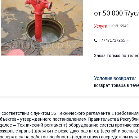
от
50 000 ₸/ус
Услуга
Код:
6549
+77471727265
Заказ только по теле
возврат товара в те
 соответствии с пунктом 35 Технического регламента «Требовани
бъектов» утвержденного постановлением Правительства Республик
далее – Технический регламент) оборудование систем противопо
ожарные краны) должны не реже двух раз в год (весной и осенью)
роверяться на работоспособность (водоотдачу) посредством пуск