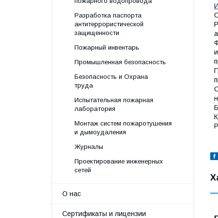
пожарного водопровода
С
Разработка паспорта
антитеррористической
Р
защищенности
а
Ф
Пожарный инвентарь
и
п
Промышленная безопасность
П
Безопасность и Охрана
п
труда
С
н
Испытательная пожарная
Б
лаборатория
К
Монтаж систем пожаротушения
Р
и дымоудаления
Журналы
Проектирование инженерных
сетей
Х
О нас
Сертификаты и лицензии