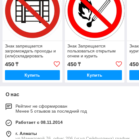
Знак запрещается
Знак Запрещается
Знак
загромождать проходы и
пользоваться открытым
кури
(или)складировать
огнем и курить
450
450
450
₸
₸
Купить
Купить
О нас
Рейтинг не сформирован
Менее 5 отзывов за последний год
Работает с 08.11.2014
г. Алматы
ул.Маметовой 76, офис 206 (уг.ул.Сейфуллина) график