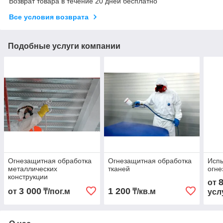
Возврат товара в течение 20 дней бесплатно
Все условия возврата
Подобные услуги компании
Огнезащитная обработка
Огнезащитная обработка
Испы
металлических
тканей
огне
конструкции
от
3 000
1 200
от
₸/пог.м
₸/кв.м
усл