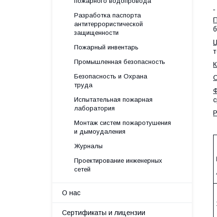
пожарного водопровода
Разработка паспорта
антитеррористической
б
защищенности
Ц
Пожарный инвентарь
т
Промышленная безопасность
К
Безопасность и Охрана
О
труда
Ф
Испытательная пожарная
с
лаборатория
Р
Монтаж систем пожаротушения
и дымоудаления
Журналы
Проектирование инженерных
сетей
О нас
Сертификаты и лицензии