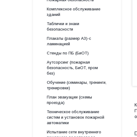
Комплексное обслуживание
зданий
Таблички и знаки
безопасности
Плакаты (размер А3)-с
ламинацией
Стенды по ПБ (БиОТ)
Аутсорсинг (пожарная
безопасность, БиОТ, пром
без)
Обучение (семинары, тренинги,
тренировки)
План эвакуации (схемы
проезда)
К
П
Техническое обслуживание
о
систем и установок пожарной
автоматики
Испытание сети внутреннего
П