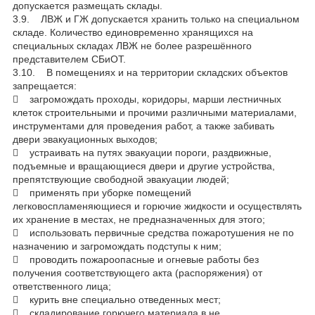
допускается размещать склады.
3.9. ЛВЖ и ГЖ допускается хранить только на специальном
складе. Количество единовременно хранящихся на
специальных складах ЛВЖ не более разрешённого
представителем СБиОТ.
3.10. В помещениях и на территории складских объектов
запрещается:
 загромождать проходы, коридоры, марши лестничных
клеток строительными и прочими различными материалами,
инструментами для проведения работ, а также забивать
двери эвакуационных выходов;
 устраивать на путях эвакуации пороги, раздвижные,
подъемные и вращающиеся двери и другие устройства,
препятствующие свободной эвакуации людей;
 применять при уборке помещений
легковоспламеняющиеся и горючие жидкости и осуществлять
их хранение в местах, не предназначенных для этого;
 использовать первичные средства пожаротушения не по
назначению и загромождать подступы к ним;
 проводить пожароопасные и огневые работы без
получения соответствующего акта (распоряжения) от
ответственного лица;
 курить вне специально отведенных мест;
 складирование горючего материала в не