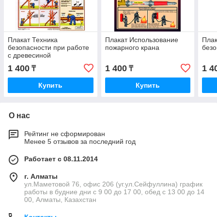
Плакат Техника
Плакат Использование
Плак
безопасности при работе
пожарного крана
безо
с древесиной
1 400
1 400
1 4
₸
₸
Купить
Купить
О нас
Рейтинг не сформирован
Менее 5 отзывов за последний год
Работает с 08.11.2014
г. Алматы
ул.Маметовой 76, офис 206 (уг.ул.Сейфуллина) график
работы в будние дни с 9 00 до 17 00, обед с 13 00 до 14
00, Алматы, Казахстан