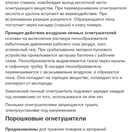
клапан стакана, освобождая выход кислотной части
огнетушащего вещества. При переворачивании огнетушителя
кислота и щелочь вступают во взаимодействие. При
встряхивании реакция ускоряется. Образующаяся пена
поступает через насадку (спрыск) к очагу пожара.
Принцип действия воздушно-пенных огнетушителей
основан на вытеснении раствора пенообразователя
избыточным давлением рабочего газа (воздух, азот,
углекислый газ). При срабатывании запорно-пускового
устройства прокалывается заглушка баллона с рабочим
газом. Пенообразователь выдавливается газом через каналы
и сифонную трубку. В насадке пенообразователь
перемешивается с засасываемым воздухом, и образуется
пена. Она попадает на горящее вещество, охлаждает его и
изолирует от кислорода.
Химический пенный огнетушитель подлежит зарядке каждый
год независимо от того, использовался он или нет.
Пенными огнетушителями запрещается тушить
электроустановки под напряжением.
Порошковые огнетушители
Предназначены
для тушения пожаров и загораний