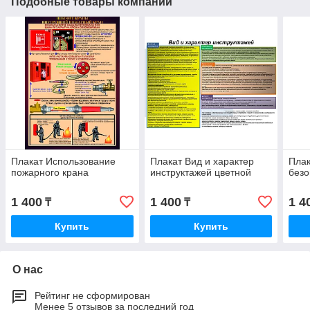
Подобные товары компании
Плакат Использование
Плакат Вид и характер
Плак
пожарного крана
инструктажей цветной
безо
1 400
1 400
1 4
₸
₸
Купить
Купить
О нас
Рейтинг не сформирован
Менее 5 отзывов за последний год