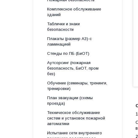
Комплексное обслуживание
зданий
Таблички и знаки
безопасности
Плакаты (размер А3)-с
ламинацией
Стенды по ПБ (БиОТ)
Аутсорсинг (пожарная
безопасность, БиОТ, пром
без)
Обучение (семинары, тренинги,
тренировки)
План эвакуации (схемы
проезда)
Техническое обслуживание
1
систем и установок пожарной
С
автоматики
в
Испытание сети внутреннего
2