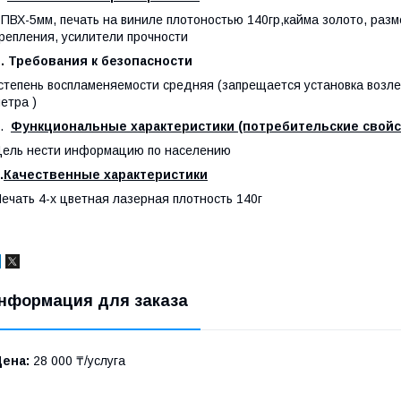
 ПВХ-5мм, печать на виниле плотоностью 140гр,кайма золото, раз
репления, усилители прочности
. Требования к безопасности
степень воспламеняемости средняя (запрещается установка возле 
етра )
4.
Функциональные характеристики (потребительские свойс
ель нести информацию по населению
.
Качественные характеристики
ечать 4-х цветная лазерная плотность 140г
нформация для заказа
Цена:
28 000 ₸/услуга