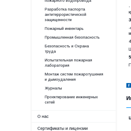
пожарного водопровода
-
Разработка паспорта
к
антитеррористической
защищенности
З
-
Пожарный инвентарь
м
Промышленная безопасность
Безопасность и Охрана
Ц
труда
5
Испытательная пожарная
П
лаборатория
Монтаж систем пожаротушения
и дымоудаления
Журналы
Проектирование инженерных
И
сетей
О нас
Сертификаты и лицензии