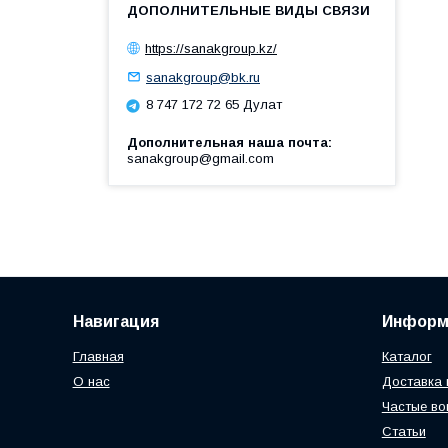
https://sanakgroup.kz/
sanakgroup@bk.ru
8 747 172 72 65 Дулат
Дополнительная наша почта
sanakgroup@gmail.com
Навигация
Информ
Главная
Каталог
О нас
Доставка 
Частые во
Статьи