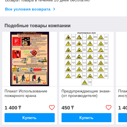
Все условия возврата
Подобные товары компании
Плакат Использование
Предупреждающие знаки-
Плак
пожарного крана
(от производителя)
инст
1 400
450
1 4
₸
₸
Купить
Купить