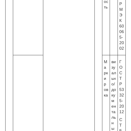
ос
Р
ть
М
Э
К
60
06
5-
20
02
М
ви
Г
а
зу
О
рк
ал
С
и
ьн
Т
р
о/
Р
ов
до
53
ка
ку
32
м
5-
ен
20
та
12
ль
С
н
Т
ы
Б