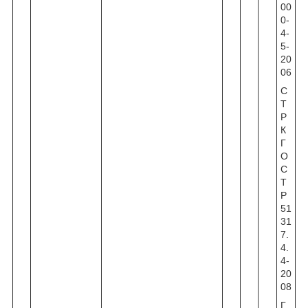
00
0-
4-
5-
20
06
С
Т
Р
К
Г
О
С
Т
Р
51
31
7.
4.
4-
20
08
Г