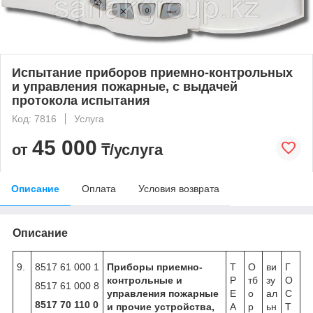
Испытание приборов приемно-контрольных
и управления пожарные, с выдачей
протокола испытания
Код: 7816
Услуга
45 000
от
₸/услуга
Описание
Оплата
Условия возврата
Описание
9.
8517 61 000 1
Приборы приемно-
Т
О
ви
Г
контрольные и
Р
тб
зу
О
8517 61 000 8
управления пожарные
Е
о
ал
С
8517 70 110 0
и прочие устройства,
А
р
ьн
Т