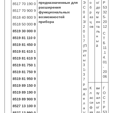
предназначенные для
Э
о
о/
Р
8517 70 190 0
расширения
С
б
до
53
8517 70 900 9
функциональных
0
р
ку
32
возможностей
4
аз
м
5-
8518 40 800 9
прибора
3/
ц
ен
20
8518 50 000
0
2
ов
та
12
8519 30 000 0
0
ль
С
1
н
8519 81 110 0
Т
7
ы
Б
8519 81 450 0
(П
й
11
ун
8519 81 610 1
.1
кт
4.
8519 81 610 9
ы
01
3
8519 81 750 1
-
1-
20
8519 81 750 9
3
06
8519 81 950 9
7
р
8519 89 150 0
К
ви
Г
аз
8519 89 190 0
л
зу
О
д
ас
ал
С
е
8519 89 900 9
си
ьн
Т
л
8527 13 100 0
ф
о/
Р
а
ик
до
53
8527 13 990 0
V,