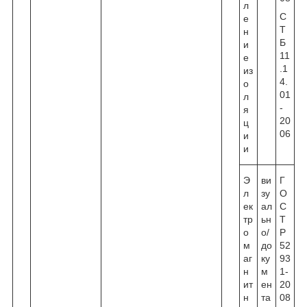
л
С
е
Т
н
Б
и
11
е
.1
из
4.
о
01
л
-
я
20
ц
06
и
и
Э
ви
Г
л
зу
О
ек
ал
С
тр
ьн
Т
о
о/
Р
м
до
52
аг
ку
93
н
м
1-
ит
ен
20
н
та
08