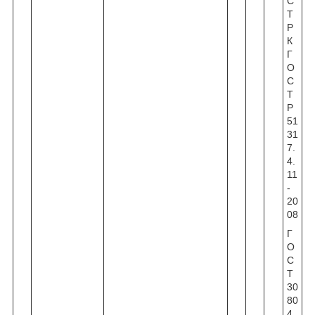
С
Т
Р
К
Г
О
С
Т
Р
51
31
7.
4.
11
-
20
08
Г
О
С
Т
30
80
4.