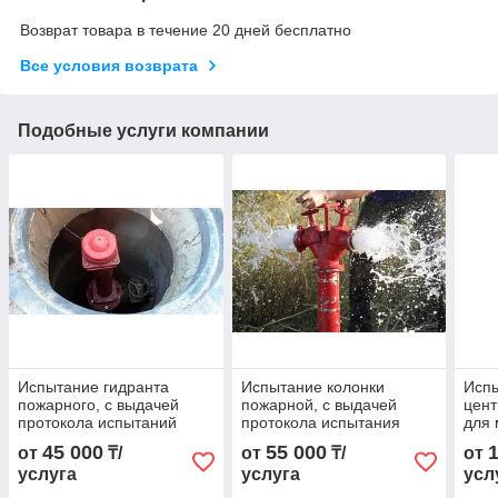
Возврат товара в течение 20 дней бесплатно
Все условия возврата
Подобные услуги компании
Испытание гидранта
Испытание колонки
Испы
пожарного, с выдачей
пожарной, с выдачей
цен
протокола испытаний
протокола испытания
для 
пожа
45 000
55 000
от
₸/
от
₸/
от
выда
услуга
услуга
усл
исп